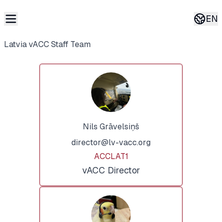
EN
Curren
Latvia vACC Staff Team
Nils Grāvelsiņš
director@lv-vacc.org
ACCLAT1
vACC Director