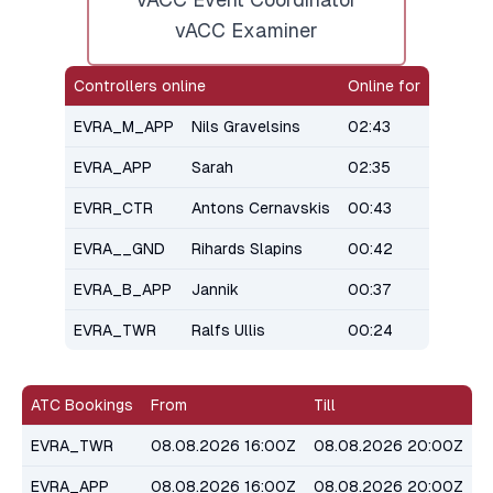
vACC Examiner
Controllers online
Online for
EVRA_M_APP
Nils Gravelsins
02
:
43
EVRA_APP
Sarah
02
:
35
EVRR_CTR
Antons Cernavskis
00
:
43
EVRA__GND
Rihards Slapins
00
:
42
EVRA_B_APP
Jannik
00
:
37
EVRA_TWR
Ralfs Ullis
00
:
24
ATC Bookings
From
Till
EVRA_TWR
08.08.2026 16:00Z
08.08.2026 20:00Z
EVRA_APP
08.08.2026 16:00Z
08.08.2026 20:00Z